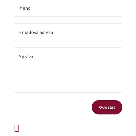
Odoslať
