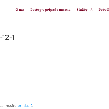
O nás
Postup v prípade úmrtia
Služby
Poboč
12-1
 sa musíte
prihlásiť
.