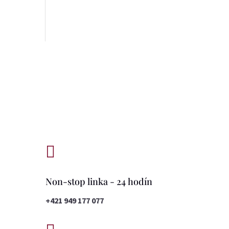

Non-stop linka - 24 hodín
+421 949 177 077