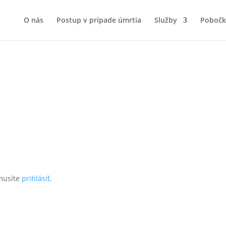
O nás
Postup v prípade úmrtia
Služby
Pobočk
musíte
prihlásiť
.