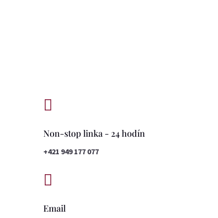

Non-stop linka - 24 hodín
+421 949 177 077

Email