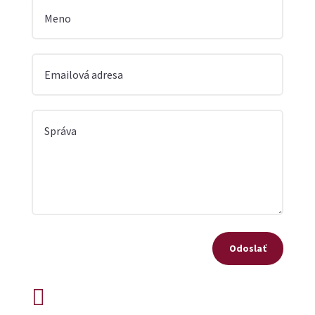
Odoslať
