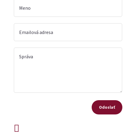
Odoslať
