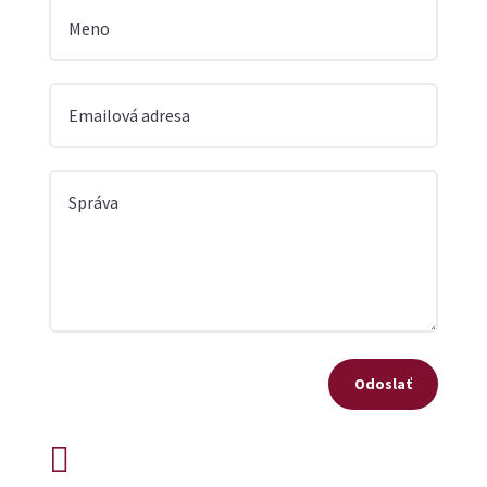
Odoslať
